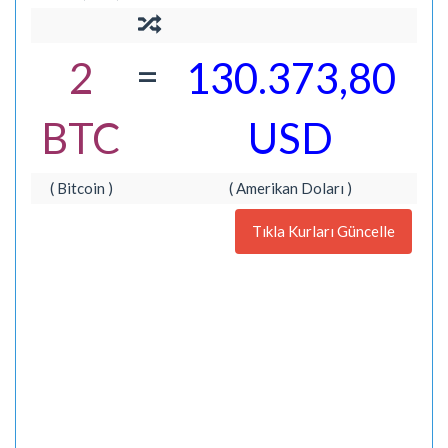
=
2
130.373,80
BTC
USD
( Bitcoin )
( Amerikan Doları )
Tıkla Kurları Güncelle