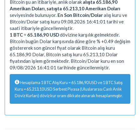
Bitcoin şu an itibariyle, anlık olarak
alışta 65.186,90
Amerikan Doları
,
satışta 65.213,10 Amerikan Doları
seviyesinde bulunuyor.
En Son Bitcoin/Dolar
alış kuru ve
Bitcoin/Dolar satış kuru 09.08.2026 16:41:01 tarihi ve
saati itibariyle güncellenmiştir.
1 BTC
=
65.186,90 USD
dövizine karşılık gelmektedir.
Bitcoin bugün Dolar karşısında düne göre % +0.49 değişim
göstererek son güncel fiyat olarak Bitcoin alış kuru
65.186,90 Dolar, Bitcoin satış kuru 65.213,10 Dolar
fiyatından işlem görmektedir. Bitcoin/Dolar kuru en son
09/08/2026 16:41:01 tarihinde güncellenmiştir.
Hesaplama 1 BTC Alış Kuru = 65.186,90 USD ve 1 BTC Satış
Kuru = 65.213,10 USD Serbest Piyasa (Uluslararası Canlı Anlık
Döviz Kurları) döviz kur oranı dikkate alınarak hesaplanmıştır.