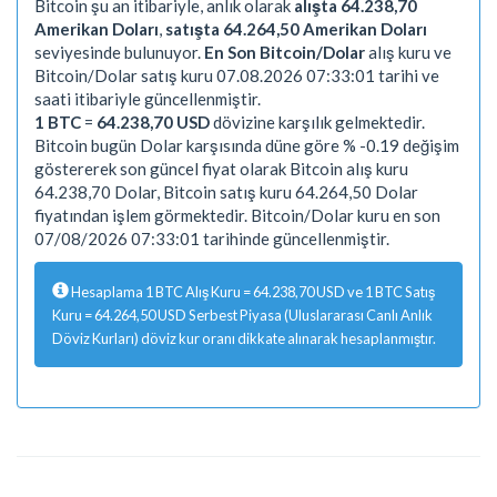
Bitcoin şu an itibariyle, anlık olarak
alışta 64.238,70
Amerikan Doları
,
satışta 64.264,50 Amerikan Doları
seviyesinde bulunuyor.
En Son Bitcoin/Dolar
alış kuru ve
Bitcoin/Dolar satış kuru 07.08.2026 07:33:01 tarihi ve
saati itibariyle güncellenmiştir.
1 BTC
=
64.238,70 USD
dövizine karşılık gelmektedir.
Bitcoin bugün Dolar karşısında düne göre % -0.19 değişim
göstererek son güncel fiyat olarak Bitcoin alış kuru
64.238,70 Dolar, Bitcoin satış kuru 64.264,50 Dolar
fiyatından işlem görmektedir. Bitcoin/Dolar kuru en son
07/08/2026 07:33:01 tarihinde güncellenmiştir.
Hesaplama 1 BTC Alış Kuru = 64.238,70 USD ve 1 BTC Satış
Kuru = 64.264,50 USD Serbest Piyasa (Uluslararası Canlı Anlık
Döviz Kurları) döviz kur oranı dikkate alınarak hesaplanmıştır.