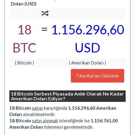
Doları (USD)
=
18
1.156.296,60
BTC
USD
( Bitcoin )
( Amerikan Doları )
Tıkla Kurları Güncelle
18 Bitcoin Serbest Piyasada Anlık Olarak Ne Kadar
Amerikan Doları Ediyor?
18 Bitcoin
satışı
karşılığında
1.156.296,60 Amerikan
Doları
alınabilmektedir.
18 Bitcoin
satın alınmak
istendiğinde ise
1.156.761,00
Amerikan Doları
ödenmesi gerekmektedir.