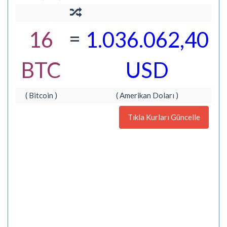
=
16
1.036.062,40
BTC
USD
( Bitcoin )
( Amerikan Doları )
Tıkla Kurları Güncelle