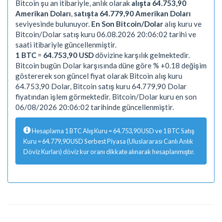
Bitcoin şu an itibariyle, anlık olarak
alışta 64.753,90
Amerikan Doları
,
satışta 64.779,90 Amerikan Doları
seviyesinde bulunuyor.
En Son Bitcoin/Dolar
alış kuru ve
Bitcoin/Dolar satış kuru 06.08.2026 20:06:02 tarihi ve
saati itibariyle güncellenmiştir.
1 BTC
=
64.753,90 USD
dövizine karşılık gelmektedir.
Bitcoin bugün Dolar karşısında düne göre % +0.18 değişim
göstererek son güncel fiyat olarak Bitcoin alış kuru
64.753,90 Dolar, Bitcoin satış kuru 64.779,90 Dolar
fiyatından işlem görmektedir. Bitcoin/Dolar kuru en son
06/08/2026 20:06:02 tarihinde güncellenmiştir.
Hesaplama 1 BTC Alış Kuru = 64.753,90 USD ve 1 BTC Satış
Kuru = 64.779,90 USD Serbest Piyasa (Uluslararası Canlı Anlık
Döviz Kurları) döviz kur oranı dikkate alınarak hesaplanmıştır.