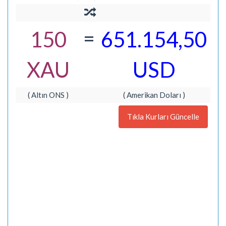
=
150
651.154,50
XAU
USD
( Altın ONS )
( Amerikan Doları )
Tıkla Kurları Güncelle