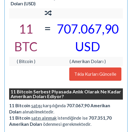
Doları (USD)
=
11
707.067,90
BTC
USD
( Bitcoin )
( Amerikan Doları )
Tıkla Kurları Güncelle
11 Bitcoin Serbest Piyasada Anlık Olarak Ne Kadar
Amerikan Doları Ediyor?
11 Bitcoin
satışı
karşılığında
707.067,90 Amerikan
Doları
alınabilmektedir.
11 Bitcoin
satın alınmak
istendiğinde ise
707.351,70
Amerikan Doları
ödenmesi gerekmektedir.