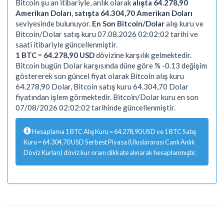
Bitcoin şu an itibariyle, anlık olarak
alışta 64.278,90
Amerikan Doları
,
satışta 64.304,70 Amerikan Doları
seviyesinde bulunuyor.
En Son Bitcoin/Dolar
alış kuru ve
Bitcoin/Dolar satış kuru 07.08.2026 02:02:02 tarihi ve
saati itibariyle güncellenmiştir.
1 BTC
=
64.278,90 USD
dövizine karşılık gelmektedir.
Bitcoin bugün Dolar karşısında düne göre % -0.13 değişim
göstererek son güncel fiyat olarak Bitcoin alış kuru
64.278,90 Dolar, Bitcoin satış kuru 64.304,70 Dolar
fiyatından işlem görmektedir. Bitcoin/Dolar kuru en son
07/08/2026 02:02:02 tarihinde güncellenmiştir.
Hesaplama 1 BTC Alış Kuru = 64.278,90 USD ve 1 BTC Satış
Kuru = 64.304,70 USD Serbest Piyasa (Uluslararası Canlı Anlık
Döviz Kurları) döviz kur oranı dikkate alınarak hesaplanmıştır.