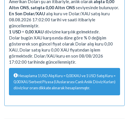
Amerikan Doları şu an itibariyle, anlık olarak
alışta 0,00
Altın ONS
,
satışta 0,00 Altın ONS
seviyesinde bulunuyor.
En Son Dolar/XAU
alış kuru ve Dolar/XAU satış kuru
08.08.2026 17:02:00 tarihi ve saati itibariyle
güncellenmiştir.
1 USD
=
0,00 XAU
dövizine karşılık gelmektedir.
Dolar bugün XAU karşısında düne göre % 0 değişim
göstererek son güncel fiyat olarak Dolar alış kuru 0,00
XAU, Dolar satış kuru 0,00 XAU fiyatından işlem
görmektedir. Dolar/XAU kuru en son 08/08/2026
17:02:00 tarihinde güncellenmiştir.
Hesaplama 1 USD Alış Kuru = 0,00 XAU ve 1 USD Satış Kuru =
0,00 XAU Serbest Piyasa (Uluslararası Canlı Anlık Döviz Kurları)
döviz kur oranı dikkate alınarak hesaplanmıştır.