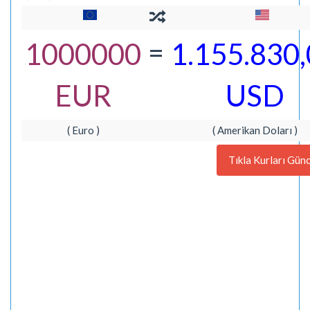
=
1000000
1.155.830
EUR
USD
( Euro )
( Amerikan Doları )
Tıkla Kurları Günc