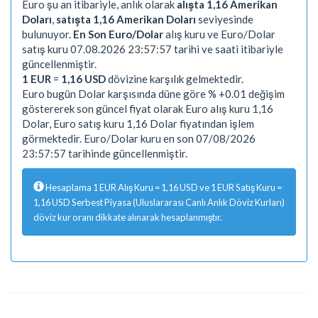
Euro şu an itibariyle, anlık olarak
alışta 1,16 Amerikan
Doları
,
satışta 1,16 Amerikan Doları
seviyesinde
bulunuyor.
En Son Euro/Dolar
alış kuru ve Euro/Dolar
satış kuru 07.08.2026 23:57:57 tarihi ve saati itibariyle
güncellenmiştir.
1 EUR
=
1,16 USD
dövizine karşılık gelmektedir.
Euro bugün Dolar karşısında düne göre % +0.01 değişim
göstererek son güncel fiyat olarak Euro alış kuru 1,16
Dolar, Euro satış kuru 1,16 Dolar fiyatından işlem
görmektedir. Euro/Dolar kuru en son 07/08/2026
23:57:57 tarihinde güncellenmiştir.
Hesaplama 1 EUR Alış Kuru = 1,16 USD ve 1 EUR Satış Kuru =
1,16 USD Serbest Piyasa (Uluslararası Canlı Anlık Döviz Kurları)
döviz kur oranı dikkate alınarak hesaplanmıştır.