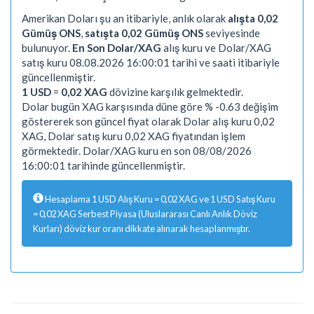
Amerikan Doları şu an itibariyle, anlık olarak
alışta 0,02
Gümüş ONS
,
satışta 0,02 Gümüş ONS
seviyesinde
bulunuyor.
En Son Dolar/XAG
alış kuru ve Dolar/XAG
satış kuru 08.08.2026 16:00:01 tarihi ve saati itibariyle
güncellenmiştir.
1 USD
=
0,02 XAG
dövizine karşılık gelmektedir.
Dolar bugün XAG karşısında düne göre % -0.63 değişim
göstererek son güncel fiyat olarak Dolar alış kuru 0,02
XAG, Dolar satış kuru 0,02 XAG fiyatından işlem
görmektedir. Dolar/XAG kuru en son 08/08/2026
16:00:01 tarihinde güncellenmiştir.
Hesaplama 1 USD Alış Kuru = 0,02 XAG ve 1 USD Satış Kuru
= 0,02 XAG Serbest Piyasa (Uluslararası Canlı Anlık Döviz
Kurları) döviz kur oranı dikkate alınarak hesaplanmıştır.