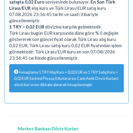
satışta 0,02 Euro
seviyesinde bulunuyor.
En Son Türk
Lirası/EUR
alış kuru ve Türk Lirası/EUR satış kuru
07.08.2026 23:56:45 tarihi ve saati itibariyle
güncellenmiştir.
1 TRY
=
0,02 EUR
dövizine karşılık gelmektedir.
Türk Lirası bugün EUR karşısında düne göre % 0 değişim
göstererek son güncel fiyat olarak Türk Lirası alış kuru
0,02 EUR, Türk Lirası satış kuru 0,02 EUR fiyatından işlem
görmektedir. Türk Lirası/EUR kuru en son 07/08/2026
23:56:45 tarihinde güncellenmiştir.
Hesaplama 1 TRY Alış Kuru = 0,02 EUR ve 1 TRY Satış Kuru =
0,02 EUR Serbest Piyasa (Uluslararası Canlı Anlık Döviz Kurları)
döviz kur oranı dikkate alınarak hesaplanmıştır.
Merkez Bankası Döviz Kurları