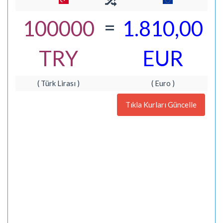
=
100000
1.810,00
TRY
EUR
( Türk Lirası )
( Euro )
Tıkla Kurları Güncelle