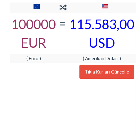
=
100000
115.583,00
EUR
USD
( Euro )
( Amerikan Doları )
Tıkla Kurları Güncelle