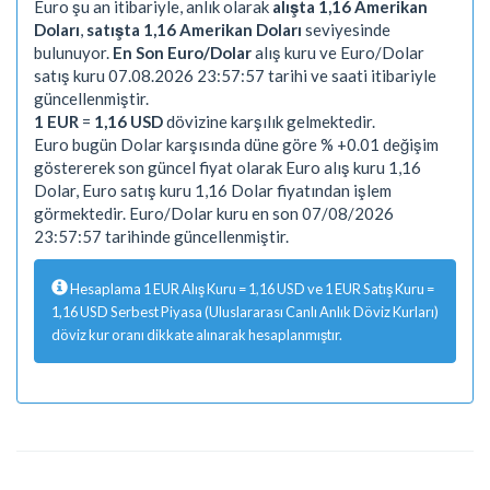
Euro şu an itibariyle, anlık olarak
alışta 1,16 Amerikan
Doları
,
satışta 1,16 Amerikan Doları
seviyesinde
bulunuyor.
En Son Euro/Dolar
alış kuru ve Euro/Dolar
satış kuru 07.08.2026 23:57:57 tarihi ve saati itibariyle
güncellenmiştir.
1 EUR
=
1,16 USD
dövizine karşılık gelmektedir.
Euro bugün Dolar karşısında düne göre % +0.01 değişim
göstererek son güncel fiyat olarak Euro alış kuru 1,16
Dolar, Euro satış kuru 1,16 Dolar fiyatından işlem
görmektedir. Euro/Dolar kuru en son 07/08/2026
23:57:57 tarihinde güncellenmiştir.
Hesaplama 1 EUR Alış Kuru = 1,16 USD ve 1 EUR Satış Kuru =
1,16 USD Serbest Piyasa (Uluslararası Canlı Anlık Döviz Kurları)
döviz kur oranı dikkate alınarak hesaplanmıştır.