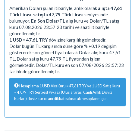
Amerikan Doları şu an itibariyle, anlık olarak
alışta 47,61
Türk Lirası
,
satışta 47,79 Türk Lirası
seviyesinde
bulunuyor.
En Son Dolar/TL
alış kuru ve Dolar/TL satış
kuru 07.08.2026 23:57:23 tarihi ve saati itibariyle
güncellenmiştir.
1 USD
=
47,61 TRY
dövizine karşılık gelmektedir.
Dolar bugün TL karşısında düne göre % +0.19 değişim
göstererek son güncel fiyat olarak Dolar alış kuru 47,61
TL, Dolar satış kuru 47,79 TL fiyatından işlem
görmektedir. Dolar/TL kuru en son 07/08/2026 23:57:23
tarihinde güncellenmiştir.
Hesaplama 1 USD Alış Kuru = 47,61 TRY ve 1 USD Satış Kuru
= 47,79 TRY Serbest Piyasa (Uluslararası Canlı Anlık Döviz
Kurları) döviz kur oranı dikkate alınarak hesaplanmıştır.