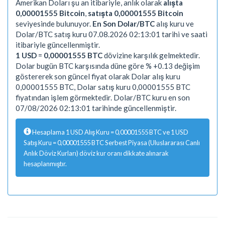
Amerikan Doları şu an itibariyle, anlık olarak
alışta
0,00001555 Bitcoin
,
satışta 0,00001555 Bitcoin
seviyesinde bulunuyor.
En Son Dolar/BTC
alış kuru ve
Dolar/BTC satış kuru 07.08.2026 02:13:01 tarihi ve saati
itibariyle güncellenmiştir.
1 USD
=
0,00001555 BTC
dövizine karşılık gelmektedir.
Dolar bugün BTC karşısında düne göre % +0.13 değişim
göstererek son güncel fiyat olarak Dolar alış kuru
0,00001555 BTC, Dolar satış kuru 0,00001555 BTC
fiyatından işlem görmektedir. Dolar/BTC kuru en son
07/08/2026 02:13:01 tarihinde güncellenmiştir.
Hesaplama 1 USD Alış Kuru = 0,00001555 BTC ve 1 USD
Satış Kuru = 0,00001555 BTC Serbest Piyasa (Uluslararası Canlı
Anlık Döviz Kurları) döviz kur oranı dikkate alınarak
hesaplanmıştır.