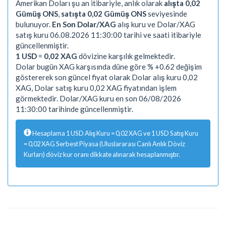
Amerikan Doları şu an itibariyle, anlık olarak
alışta 0,02
Gümüş ONS
,
satışta 0,02 Gümüş ONS
seviyesinde
bulunuyor.
En Son Dolar/XAG
alış kuru ve Dolar/XAG
satış kuru 06.08.2026 11:30:00 tarihi ve saati itibariyle
güncellenmiştir.
1 USD
=
0,02 XAG
dövizine karşılık gelmektedir.
Dolar bugün XAG karşısında düne göre % +0.62 değişim
göstererek son güncel fiyat olarak Dolar alış kuru 0,02
XAG, Dolar satış kuru 0,02 XAG fiyatından işlem
görmektedir. Dolar/XAG kuru en son 06/08/2026
11:30:00 tarihinde güncellenmiştir.
Hesaplama 1 USD Alış Kuru = 0,02 XAG ve 1 USD Satış Kuru
= 0,02 XAG Serbest Piyasa (Uluslararası Canlı Anlık Döviz
Kurları) döviz kur oranı dikkate alınarak hesaplanmıştır.