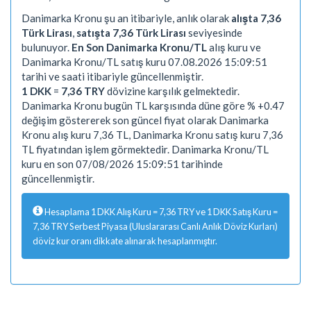
Danimarka Kronu şu an itibariyle, anlık olarak
alışta 7,36
Türk Lirası
,
satışta 7,36 Türk Lirası
seviyesinde
bulunuyor.
En Son Danimarka Kronu/TL
alış kuru ve
Danimarka Kronu/TL satış kuru 07.08.2026 15:09:51
tarihi ve saati itibariyle güncellenmiştir.
1 DKK
=
7,36 TRY
dövizine karşılık gelmektedir.
Danimarka Kronu bugün TL karşısında düne göre % +0.47
değişim göstererek son güncel fiyat olarak Danimarka
Kronu alış kuru 7,36 TL, Danimarka Kronu satış kuru 7,36
TL fiyatından işlem görmektedir. Danimarka Kronu/TL
kuru en son 07/08/2026 15:09:51 tarihinde
güncellenmiştir.
Hesaplama 1 DKK Alış Kuru = 7,36 TRY ve 1 DKK Satış Kuru =
7,36 TRY Serbest Piyasa (Uluslararası Canlı Anlık Döviz Kurları)
döviz kur oranı dikkate alınarak hesaplanmıştır.