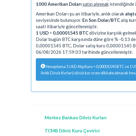
1000 Amerikan Doları
satın alınmak
istendiğinde 
Amerikan Doları şu an itibariyle, anlık olarak
alışt
seviyesinde bulunuyor.
En Son Dolar/BTC
alış ku
saati itibariyle güncellenmiştir.
1 USD
=
0,00001545 BTC
dövizine karşılık gelmek
Dolar bugün BTC karşısında düne göre % -0.13 değ
0,00001545 BTC, Dolar satış kuru 0,00001545 BT
06/08/2026 17:59:03 tarihinde güncellenmiştir.
Hesaplama 1 USD Alış Kuru = 0,00001545 BTC ve 1 USD
Anlık Döviz Kurları) döviz kur oranı dikkate alınarak hes
Merkez Bankası Döviz Kurları
TCMB Döviz Kuru Çevirici