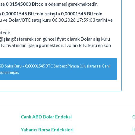
ise
0,01545000 Bitcoin
ödenmesi gerekmektedir.
a 0,00001545 Bitcoin
,
satışta 0,00001545 Bitcoin
ru ve Dolar/BTC satış kuru 06.08.2026 17:59:03 tarihi ve
tedir.
işim göstererek son güncel fiyat olarak Dolar alış kuru
C fiyatından işlem görmektedir. Dolar/BTC kuru en son
 Satış Kuru = 0,00001545 BTC Serbest Piyasa (Uluslararası Canlı
aplanmıştır.
Canlı ABD Dolar Endeksi
G
Yabancı Borsa Endeksleri
İ