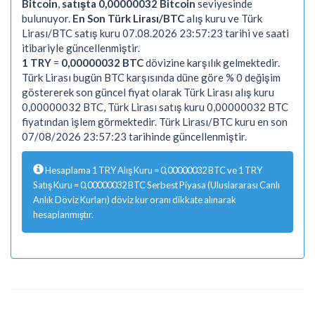
Bitcoin
,
satışta 0,00000032 Bitcoin
seviyesinde
bulunuyor.
En Son Türk Lirası/BTC
alış kuru ve Türk
Lirası/BTC satış kuru 07.08.2026 23:57:23 tarihi ve saati
itibariyle güncellenmiştir.
1 TRY
=
0,00000032 BTC
dövizine karşılık gelmektedir.
Türk Lirası bugün BTC karşısında düne göre % 0 değişim
göstererek son güncel fiyat olarak Türk Lirası alış kuru
0,00000032 BTC, Türk Lirası satış kuru 0,00000032 BTC
fiyatından işlem görmektedir. Türk Lirası/BTC kuru en son
07/08/2026 23:57:23 tarihinde güncellenmiştir.
Hesaplama 1 TRY Alış Kuru = 0,00000032 BTC ve 1 TRY
Satış Kuru = 0,00000032 BTC Serbest Piyasa (Uluslararası Canlı
Anlık Döviz Kurları) döviz kur oranı dikkate alınarak
hesaplanmıştır.