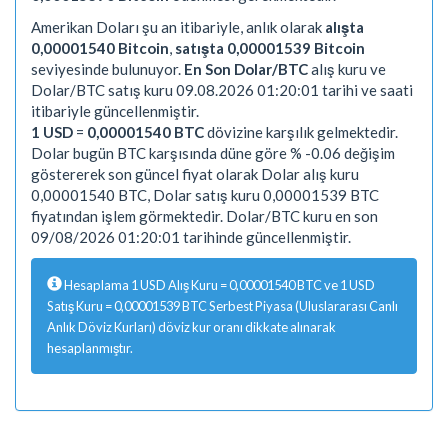
Amerikan Doları şu an itibariyle, anlık olarak
alışta
0,00001540 Bitcoin
,
satışta 0,00001539 Bitcoin
seviyesinde bulunuyor.
En Son Dolar/BTC
alış kuru ve
Dolar/BTC satış kuru 09.08.2026 01:20:01 tarihi ve saati
itibariyle güncellenmiştir.
1 USD
=
0,00001540 BTC
dövizine karşılık gelmektedir.
Dolar bugün BTC karşısında düne göre % -0.06 değişim
göstererek son güncel fiyat olarak Dolar alış kuru
0,00001540 BTC, Dolar satış kuru 0,00001539 BTC
fiyatından işlem görmektedir. Dolar/BTC kuru en son
09/08/2026 01:20:01 tarihinde güncellenmiştir.
Hesaplama 1 USD Alış Kuru = 0,00001540 BTC ve 1 USD
Satış Kuru = 0,00001539 BTC Serbest Piyasa (Uluslararası Canlı
Anlık Döviz Kurları) döviz kur oranı dikkate alınarak
hesaplanmıştır.