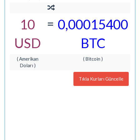
=
10
0,00015400
USD
BTC
( Amerikan
( Bitcoin )
Doları )
Tıkla Kurları Güncelle