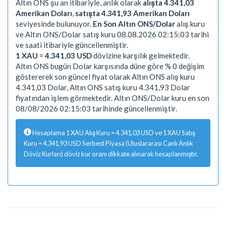
Altın ONS şu an itibariyle, anlık olarak
alışta 4.341,03
Amerikan Doları
,
satışta 4.341,93 Amerikan Doları
seviyesinde bulunuyor.
En Son Altın ONS/Dolar
alış kuru
ve Altın ONS/Dolar satış kuru 08.08.2026 02:15:03 tarihi
ve saati itibariyle güncellenmiştir.
1 XAU
=
4.341,03 USD
dövizine karşılık gelmektedir.
Altın ONS bugün Dolar karşısında düne göre % 0 değişim
göstererek son güncel fiyat olarak Altın ONS alış kuru
4.341,03 Dolar, Altın ONS satış kuru 4.341,93 Dolar
fiyatından işlem görmektedir. Altın ONS/Dolar kuru en son
08/08/2026 02:15:03 tarihinde güncellenmiştir.
Hesaplama 1 XAU Alış Kuru = 4.341,03 USD ve 1 XAU Satış
Kuru = 4.341,93 USD Serbest Piyasa (Uluslararası Canlı Anlık
Döviz Kurları) döviz kur oranı dikkate alınarak hesaplanmıştır.