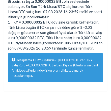
Bitcoin
,
satışta 0,00000032 Bitcoin
seviyesinde
bulunuyor.
En Son Türk Lirası/BTC
alış kuru ve Türk
Lirası/BTC satış kuru 07.08.2026 16:23:59 tarihi ve saati
itibariyle güncellenmiştir.
1 TRY
=
0,00000032 BTC
dövizine karşılık gelmektedir.
Türk Lirası bugün BTC karşısında düne göre % -3.03
değişim göstererek son güncel fiyat olarak Türk Lirası alış
kuru 0,00000032 BTC, Türk Lirası satış kuru 0,00000032
BTC fiyatından işlem görmektedir. Türk Lirası/BTC kuru en
son 07/08/2026 16:23:59 tarihinde güncellenmiştir.
Hesaplama 1 TRY Alış Kuru = 0,00000032 BTC ve 1 TRY
Satış Kuru = 0,00000032 BTC Serbest Piyasa (Uluslararası Canlı
Anlık Döviz Kurları) döviz kur oranı dikkate alınarak
hesaplanmıştır.