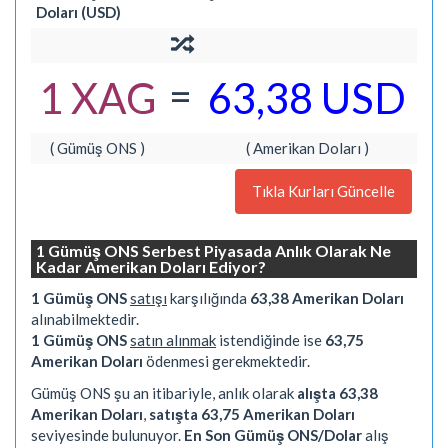
Doları (USD)
=
1 XAG
63,38 USD
( Gümüş ONS )
( Amerikan Doları )
Tıkla Kurları Güncelle
1 Gümüş ONS Serbest Piyasada Anlık Olarak Ne
Kadar Amerikan Doları Ediyor?
1 Gümüş ONS
satışı
karşılığında
63,38 Amerikan Doları
alınabilmektedir.
1 Gümüş ONS
satın alınmak
istendiğinde ise
63,75
Amerikan Doları
ödenmesi gerekmektedir.
Gümüş ONS şu an itibariyle, anlık olarak
alışta 63,38
Amerikan Doları
,
satışta 63,75 Amerikan Doları
seviyesinde bulunuyor.
En Son Gümüş ONS/Dolar
alış