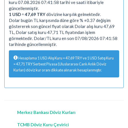
kuru 07.08.2026 07:41:58 tarihi ve saati itibariyle
güncellenmiştir.
1 USD
=
47,69 TRY
dövizine karşılık gelmektedir.
Dolar bugün TL karşısında düne göre % +0.37 değişim
göstererek son güncel fiyat olarak Dolar alış kuru 47,69
TL, Dolar satış kuru 47,71 TL fiyatından işlem
görmektedir. Dolar/TL kuru en son 07/08/2026 07:41:58
tarihinde güncellenmiştir.
Hesaplama 1 USD Alış Kuru = 47,69 TRY ve 1 USD Satış Kuru
= 47,71 TRY Serbest Piyasa (Uluslararası Canlı Anlık Döviz
Kurları) döviz kur oranı dikkate alınarak hesaplanmıştır.
Merkez Bankası Döviz Kurları
TCMB Döviz Kuru Çevirici